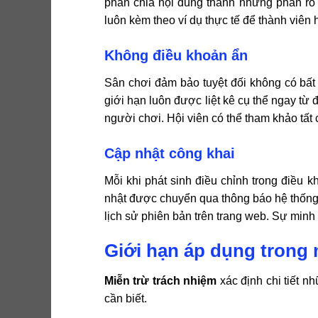
phân chia nội dung thành những phần rõ r
luôn kèm theo ví dụ thực tế để thành viên 
Không điều khoản ẩn
Sân chơi đảm bảo tuyệt đối không có bất
giới hạn luôn được liệt kê cụ thể ngay t
người chơi. Hội viên có thể tham khảo tất 
Cập nhật công khai
Mỗi khi phát sinh điều chỉnh trong điều 
nhật được chuyển qua thông báo hệ thống 
lịch sử phiên bản trên trang web. Sự min
Giới hạn áp dụng trong 
Miễn trừ trách nhiệm
xác định chi tiết n
cần biết.