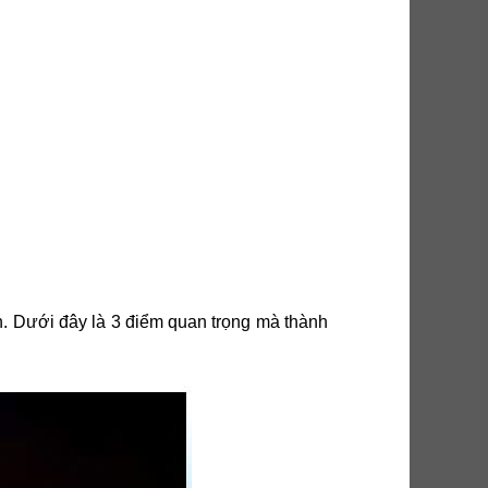
. Dưới đây là 3 điểm quan trọng mà thành