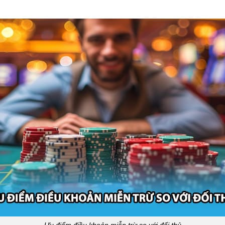
Ưu điểm điều khoản miễn trừ so với đối thủ