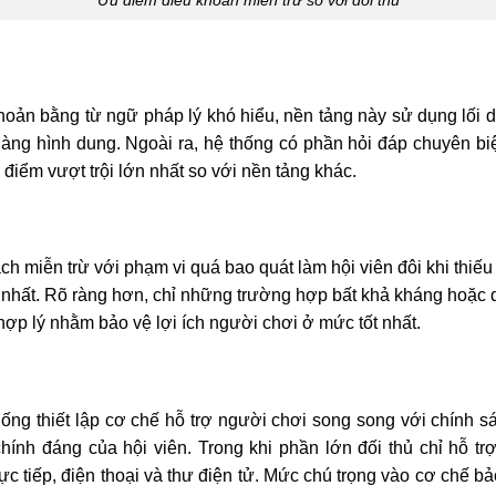
khoản bằng từ ngữ pháp lý khó hiểu, nền tảng này sử dụng lối 
dàng hình dung. Ngoài ra, hệ thống có phần hỏi đáp chuyên biệ
 điểm vượt trội lớn nhất so với nền tảng khác.
ch miễn trừ với phạm vi quá bao quát làm hội viên đôi khi thiếu
ết nhất. Rõ ràng hơn, chỉ những trường hợp bất khả kháng hoặc 
ợp lý nhằm bảo vệ lợi ích người chơi ở mức tốt nhất.
hống thiết lập cơ chế hỗ trợ người chơi song song với chính sá
chính đáng của hội viên. Trong khi phần lớn đối thủ chỉ hỗ trợ
c tiếp, điện thoại và thư điện tử. Mức chú trọng vào cơ chế b