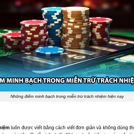
Những điểm minh bạch trong miễn trừ trách nhiệm hiện nay
hiệm
luôn được viết bằng cách viết đơn giản và không dùng t