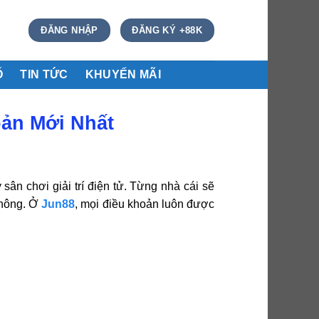
ĐĂNG NHẬP
ĐĂNG KÝ +88K
Ố
TIN TỨC
KHUYẾN MÃI
oản Mới Nhất
ân chơi giải trí điện tử. Từng nhà cái sẽ
không. Ở
Jun88
, mọi điều khoản luôn được