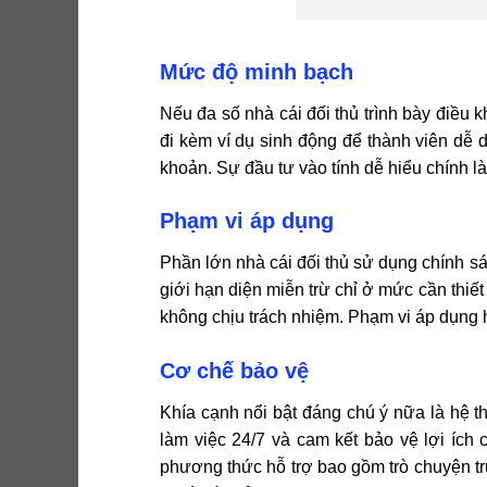
Mức độ minh bạch
Nếu đa số nhà cái đối thủ trình bày điều 
đi kèm ví dụ sinh động để thành viên dễ 
khoản. Sự đầu tư vào tính dễ hiểu chính là
Phạm vi áp dụng
Phần lớn nhà cái đối thủ sử dụng chính sá
giới hạn diện miễn trừ chỉ ở mức cần thi
không chịu trách nhiệm. Phạm vi áp dụng h
Cơ chế bảo vệ
Khía cạnh nổi bật đáng chú ý nữa là hệ t
làm việc 24/7 và cam kết bảo vệ lợi ích 
phương thức hỗ trợ bao gồm trò chuyện trự