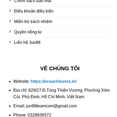
Chính sách bảo mật
Điều khoản điều kiện
Miễn trừ trách nhiệm
Quyền riêng tư
Liên hệ Jun88
VỀ CHÚNG TÔI
Website:
https://ecoachievers.in/
Địa chỉ: 629/27 Đ.Tùng Thiện Vương, Phường Xóm
Củi, Phú Định, Hồ Chí Minh, Việt Nam
Email:
jun88teamcom@gmail.com
Phone: 0328936572