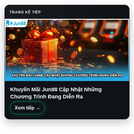
TRANG KẾ TIẾP
Khuyến Mãi Jun88 Cập Nhật Những
Chương Trình Đang Diễn Ra
Xem tiếp →