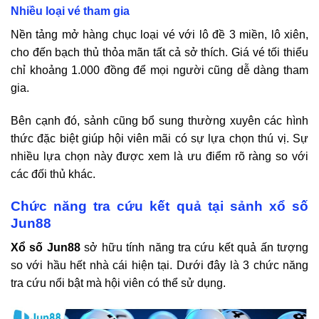
Nhiều loại vé tham gia
Nền tảng mở hàng chục loại vé với lô đề 3 miền, lô xiên,
cho đến bạch thủ thỏa mãn tất cả sở thích. Giá vé tối thiểu
chỉ khoảng 1.000 đồng để mọi người cũng dễ dàng tham
gia.
Bên cạnh đó, sảnh cũng bổ sung thường xuyên các hình
thức đặc biệt giúp hội viên mãi có sự lựa chọn thú vị. Sự
nhiều lựa chọn này được xem là ưu điểm rõ ràng so với
các đối thủ khác.
Chức năng tra cứu kết quả tại sảnh xổ số
Jun88
Xổ số Jun88
sở hữu tính năng tra cứu kết quả ấn tượng
so với hầu hết nhà cái hiện tại. Dưới đây là 3 chức năng
tra cứu nổi bật mà hội viên có thể sử dụng.