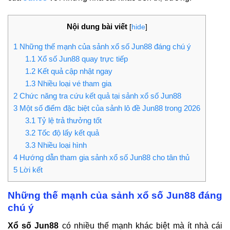
Nội dung bài viết
[
hide
]
1
Những thế mạnh của sảnh xổ số Jun88 đáng chú ý
1.1
Xổ số Jun88 quay trực tiếp
1.2
Kết quả cập nhật ngay
1.3
Nhiều loại vé tham gia
2
Chức năng tra cứu kết quả tại sảnh xổ số Jun88
3
Một số điểm đặc biệt của sảnh lô đề Jun88 trong 2026
3.1
Tỷ lệ trả thưởng tốt
3.2
Tốc độ lấy kết quả
3.3
Nhiều loại hình
4
Hướng dẫn tham gia sảnh xổ số Jun88 cho tân thủ
5
Lời kết
Những thế mạnh của sảnh xổ số Jun88 đáng
chú ý
Xổ số Jun88
có nhiều thế mạnh khác biệt mà ít nhà cái