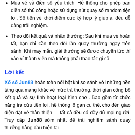
Mua vé và điền số yêu thích: Hệ thống cho phép bạn
điền số thủ công hoặc sử dụng nút quay số random tiện
lợi. Số tiền vé khởi điểm cực kỳ hợp lý giúp ai đều dễ
dàng trải nghiệm.
Theo dõi kết quả và nhận thưởng: Sau khi mua vé hoàn
tất, bạn chỉ cần theo dõi lần quay thưởng ngay trên
sảnh. Khi may mắn, giải thưởng sẽ được chuyển tức thì
vào ví thành viên mà không phải thao tác gì cả.
Lời kết
Xổ số Jun88
hoàn toàn nổi bật khi so sánh với những nền
tảng qua mạng khác về mức trả thưởng, thời gian công bố
kết quả và sự linh hoạt loại hình chơi. Bao gồm từ chức
năng tra cứu tiện lợi, hệ thống lô gan cụ thể, cho đến giao
diện đặt vé thân thiện — tất cả đều có đầy đủ mọi người.
Truy cập
Jun88
sớm nhất để trải nghiệm sảnh quay
thưởng hàng đầu hiện tại.