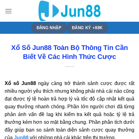
Bỏ
qua
nội
dung
ĐĂNG NHẬP
ĐĂNG KÝ +88K
Xổ Số Jun88 Toàn Bộ Thông Tin Cần
Biết Về Các Hình Thức Cược
Xổ số Jun88
ngày càng trở thành sảnh cược được rất
nhiều người yêu thích nhưng không phải nhà cái nào cũng
đạt được tỷ lệ hoàn trả hợp lý và tốc độ cập nhật kết quả
quay thưởng nhanh chóng. Phần lớn người chơi đã từng
phản ánh vấn đề lag khi kiểm tra kết quả hoặc tỷ lệ trả
thưởng kém hơn so mặt bằng chung. Phần phân tích dưới
đây giúp bạn so sánh toàn diện sảnh cược quay thưởng
của
Jun88
với những nhà cái khác trên thị trường.