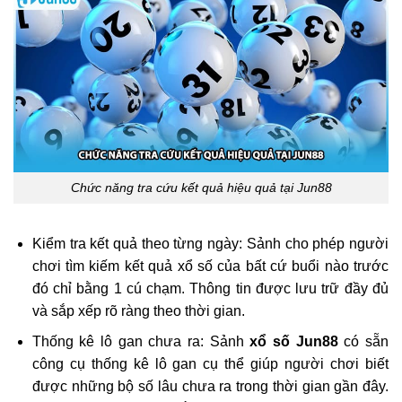
Chức năng tra cứu kết quả hiệu quả tại Jun88
Kiểm tra kết quả theo từng ngày: Sảnh cho phép người
chơi tìm kiếm kết quả xổ số của bất cứ buổi nào trước
đó chỉ bằng 1 cú chạm. Thông tin được lưu trữ đầy đủ
và sắp xếp rõ ràng theo thời gian.
Thống kê lô gan chưa ra: Sảnh
xổ số Jun88
có sẵn
công cụ thống kê lô gan cụ thể giúp người chơi biết
được những bộ số lâu chưa ra trong thời gian gần đây.