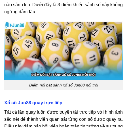
nào sánh kịp. Dưới đây là 3 điểm khiến sảnh số này không
ngừng dẫn đầu.
Điểm nổi bật sảnh xổ số Jun88 nổi trội
Xổ số Jun88 quay trực tiếp
Tất cả lần quay luôn được truyền tải trực tiếp với hình ảnh
sắc nét để thành viên quan sát từng con số được quay ra.
Điều này đảm bảo hội viên hoàn toàn tin tưởng về sự trung