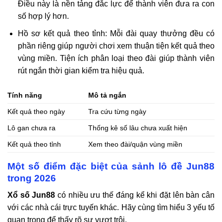
Điều này là nền tảng đắc lực để thành viên đưa ra con
số hợp lý hơn.
Hồ sơ kết quả theo tỉnh: Mỗi đài quay thưởng đều có
phần riêng giúp người chơi xem thuận tiện kết quả theo
vùng miền. Tiện ích phân loại theo đài giúp thành viên
rút ngắn thời gian kiểm tra hiệu quả.
Tính năng
Mô tả ngắn
Kết quả theo ngày
Tra cứu từng ngày
Lô gan chưa ra
Thống kê số lâu chưa xuất hiện
Kết quả theo tỉnh
Xem theo đài/quận vùng miền
Một số điểm đặc biệt của sảnh lô đề Jun88
trong 2026
Xổ số Jun88
có nhiều ưu thế đáng kể khi đặt lên bàn cân
với các nhà cái trực tuyến khác. Hãy cùng tìm hiểu 3 yếu tố
quan trọng để thấy rõ sự vượt trội.