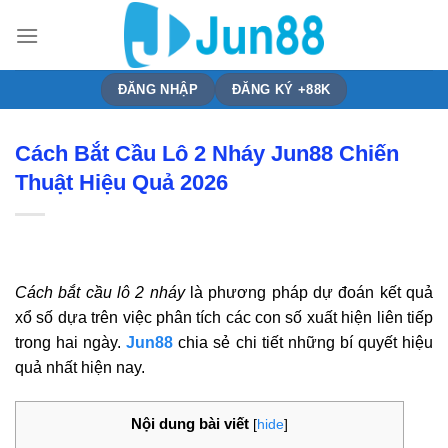
Bỏ
qua
nội
dung
ĐĂNG NHẬP
ĐĂNG KÝ +88K
Cách Bắt Cầu Lô 2 Nháy Jun88 Chiến
Thuật Hiệu Quả 2026
Cách bắt cầu lô 2 nháy
là phương pháp dự đoán kết quả
xổ số dựa trên việc phân tích các con số xuất hiện liên tiếp
trong hai ngày.
Jun88
chia sẻ chi tiết những bí quyết hiệu
quả nhất hiện nay.
Nội dung bài viết
[
hide
]