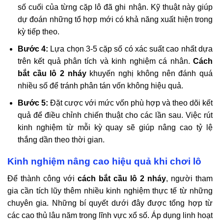
số cuối của từng cặp lô đã ghi nhận. Kỹ thuật này giúp
dự đoán những tổ hợp mới có khả năng xuất hiện trong
kỳ tiếp theo.
Bước 4:
Lựa chọn 3-5 cặp số có xác suất cao nhất dựa
trên kết quả phân tích và kinh nghiệm cá nhân.
Cách
bắt cầu lô 2 nháy
khuyến nghị không nên đánh quá
nhiều số để tránh phân tán vốn không hiệu quả.
Bước 5:
Đặt cược với mức vốn phù hợp và theo dõi kết
quả để điều chỉnh chiến thuật cho các lần sau. Việc rút
kinh nghiệm từ mỗi kỳ quay sẽ giúp nâng cao tỷ lệ
thắng dần theo thời gian.
Kinh nghiệm nâng cao hiệu quả khi chơi lô
Để thành công với
cách bắt cầu lô 2 nháy
, người tham
gia cần tích lũy thêm nhiều kinh nghiệm thực tế từ những
chuyên gia. Những bí quyết dưới đây được tổng hợp từ
các cao thủ lâu năm trong lĩnh vực xổ số. Áp dụng linh hoạt