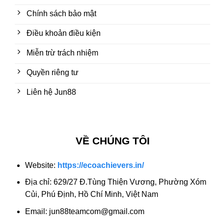
Chính sách bảo mật
Điều khoản điều kiện
Miễn trừ trách nhiệm
Quyền riêng tư
Liên hệ Jun88
VỀ CHÚNG TÔI
Website:
https://ecoachievers.in/
Địa chỉ: 629/27 Đ.Tùng Thiện Vương, Phường Xóm
Củi, Phú Định, Hồ Chí Minh, Việt Nam
Email:
jun88teamcom@gmail.com