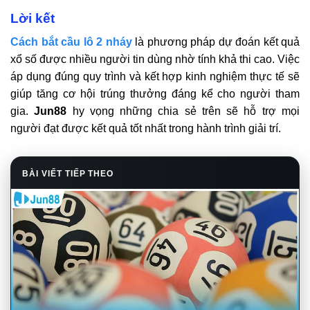
Lời kết
Cách bắt cầu lô 2 nháy
là phương pháp dự đoán kết quả
xổ số được nhiều người tin dùng nhờ tính khả thi cao. Việc
áp dụng đúng quy trình và kết hợp kinh nghiệm thực tế sẽ
giúp tăng cơ hội trúng thưởng đáng kể cho người tham
gia.
Jun88
hy vọng những chia sẻ trên sẽ hỗ trợ mọi
người đạt được kết quả tốt nhất trong hành trình giải trí.
BÀI VIẾT TIẾP THEO