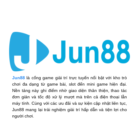
90
Nhanh
Jun88
Jun88
Từ
Jackpot
Chuyên
Khổng
Gia
Lồ
Chờ
Người
Chơi
Chinh
Phục
Jun88
là cổng game giải trí trực tuyến nổi bật với kho trò
chơi đa dạng từ game bài, slot đến mini game hiện đại.
Nền tảng này ghi điểm nhờ giao diện thân thiện, thao tác
đơn giản và tốc độ xử lý mượt mà trên cả điện thoại lẫn
máy tính. Cùng với các ưu đãi và sự kiện cập nhật liên tục,
Jun88 mang lại trải nghiệm giải trí hấp dẫn và tiện lợi cho
người chơi.