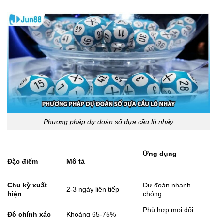
Phương pháp dự đoán số dựa cầu lô nháy
Ứng dụng
Đặc điểm
Mô tả
Chu kỳ xuất
Dự đoán nhanh
2-3 ngày liên tiếp
hiện
chóng
Phù hợp mọi đối
Độ chính xác
Khoảng 65-75%