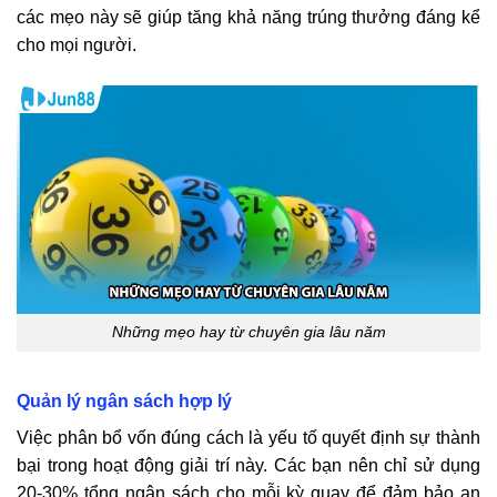
các mẹo này sẽ giúp tăng khả năng trúng thưởng đáng kể
cho mọi người.
Những mẹo hay từ chuyên gia lâu năm
Quản lý ngân sách hợp lý
Việc phân bổ vốn đúng cách là yếu tố quyết định sự thành
bại trong hoạt động giải trí này. Các bạn nên chỉ sử dụng
20-30% tổng ngân sách cho mỗi kỳ quay để đảm bảo an