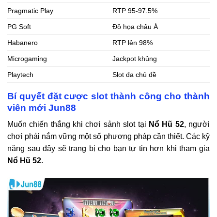
Pragmatic Play
RTP 95-97.5%
PG Soft
Đồ họa châu Á
Habanero
RTP lên 98%
Microgaming
Jackpot khủng
Playtech
Slot đa chủ đề
Bí quyết đặt cược slot thành công cho thành
viên mới Jun88
Muốn chiến thắng khi chơi sảnh slot tại
Nổ Hũ 52
, người
chơi phải nắm vững một số phương pháp cần thiết. Các kỹ
năng sau đây sẽ trang bị cho bạn tự tin hơn khi tham gia
Nổ Hũ 52
.