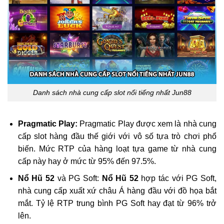
Danh sách nhà cung cấp slot nổi tiếng nhất Jun88
Pragmatic Play:
Pragmatic Play được xem là nhà cung
cấp slot hàng đầu thế giới với vô số tựa trò chơi phổ
biến. Mức RTP của hàng loạt tựa game từ nhà cung
cấp này hay ở mức từ 95% đến 97.5%.
Nổ Hũ 52
và PG Soft:
Nổ Hũ 52
hợp tác với PG Soft,
nhà cung cấp xuất xứ châu Á hàng đầu với đồ họa bắt
mắt. Tỷ lệ RTP trung bình PG Soft hay đạt từ 96% trở
lên.