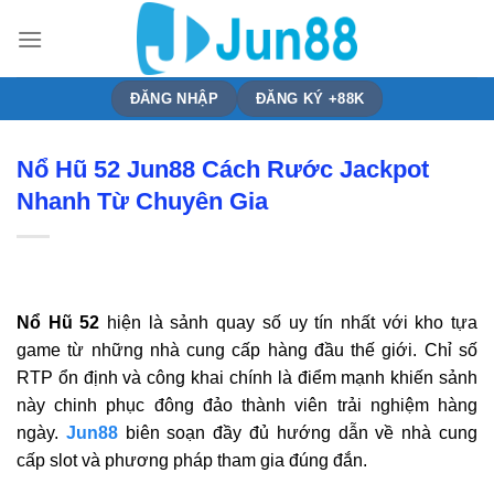
Bỏ
qua
nội
dung
ĐĂNG NHẬP
ĐĂNG KÝ +88K
Nổ Hũ 52 Jun88 Cách Rước Jackpot
Nhanh Từ Chuyên Gia
Nổ Hũ 52
hiện là sảnh quay số uy tín nhất với kho tựa
game từ những nhà cung cấp hàng đầu thế giới. Chỉ số
RTP ổn định và công khai chính là điểm mạnh khiến sảnh
này chinh phục đông đảo thành viên trải nghiệm hàng
ngày.
Jun88
biên soạn đầy đủ hướng dẫn về nhà cung
cấp slot và phương pháp tham gia đúng đắn.