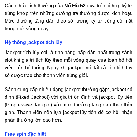
Cách thức tính thưởng của
Nổ Hũ 52
dựa trên tổ hợp ký tự
trùng khớp trên những đường trả thưởng được kích hoạt.
Mức thưởng tăng dần theo số lượng ký tự trùng có mặt
trong một vòng quay.
Hệ thống jackpot tích lũy
Jackpot tích lũy coi là tính năng hấp dẫn nhất trong sảnh
slot khi giá trị tích lũy theo mỗi vòng quay của toàn bộ hội
viên trên hệ thống. Ngay khi jackpot nổ, tất cả tiền tích lũy
sẽ được trao cho thành viên trúng giải.
Sảnh cung cấp nhiều dạng jackpot thường gặp: jackpot cố
định (Fixed Jackpot) với giá trị ổn định và jackpot lũy tiến
(Progressive Jackpot) với mức thưởng tăng dần theo thời
gian. Thành viên nên lựa jackpot lũy tiến để cơ hội nhận
phần thưởng lớn cao hơn.
Free spin đặc biệt