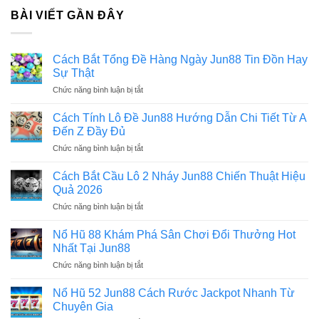
BÀI VIẾT GẦN ĐÂY
Cách Bắt Tổng Đề Hàng Ngày Jun88 Tin Đồn Hay
Sự Thật
Chức năng bình luận bị tắt
ở
Cách
Bắt
Cách Tính Lô Đề Jun88 Hướng Dẫn Chi Tiết Từ A
Tổng
Đến Z Đầy Đủ
Đề
Chức năng bình luận bị tắt
ở
Hàng
Cách
Ngày
Tính
Cách Bắt Cầu Lô 2 Nháy Jun88 Chiến Thuật Hiệu
Jun88
Lô
Tin
Quả 2026
Đề
Đồn
Chức năng bình luận bị tắt
ở
Jun88
Hay
Cách
Hướng
Sự
Bắt
Nổ Hũ 88 Khám Phá Sân Chơi Đổi Thưởng Hot
Dẫn
Thật
Cầu
Chi
Nhất Tại Jun88
Lô
Tiết
Chức năng bình luận bị tắt
ở
2
Từ
Nổ
Nháy
A
Hũ
Nổ Hũ 52 Jun88 Cách Rước Jackpot Nhanh Từ
Jun88
Đến
88
Chiến
Chuyên Gia
Z
Khám
Thuật
Đầy