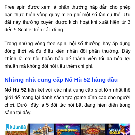
Free spin được xem là phần thưởng hấp dẫn cho phép
bạn thực hiện vòng quay miễn phí một số lần cụ thể. Ưu
đãi này thường xuyên được kích hoạt khi xuất hiện từ 3
đến 5 Scatter trên các dòng.
Trong những vòng free spin, bội số thưởng hay áp dụng
đồng thời và đủ điều kiện nhân đôi phần thưởng. Đây
chính là cơ hội hoàn hảo để thành viên tối đa hóa lợi
nhuận mà không đòi hỏi tiêu thêm chi phí.
Những nhà cung cấp Nổ Hũ 52 hàng đầu
Nổ Hũ 52
liên kết với các nhà cung cấp slot lớn nhất thế
giới để mang lại danh sách tựa game đỉnh cao cho người
chơi. Dưới đây là 5 đối tác nổi bật đang hiện diện trong
sảnh tại đây.