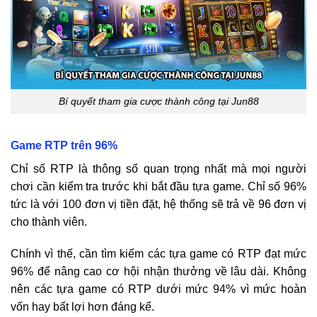
Bí quyết tham gia cược thành công tại Jun88
Game RTP trên 96%
Chỉ số RTP là thông số quan trọng nhất mà mọi người
chơi cần kiểm tra trước khi bắt đầu tựa game. Chỉ số 96%
tức là với 100 đơn vị tiền đặt, hệ thống sẽ trả về 96 đơn vị
cho thành viên.
Chính vì thế, cần tìm kiếm các tựa game có RTP đạt mức
96% để nâng cao cơ hội nhận thưởng về lâu dài. Không
nên các tựa game có RTP dưới mức 94% vì mức hoàn
vốn hay bất lợi hơn đáng kể.