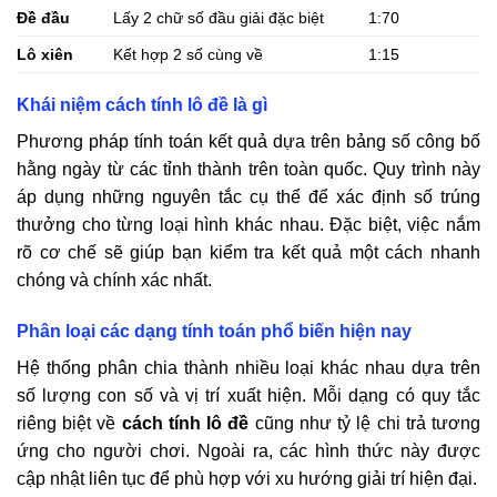
Đề đầu
Lấy 2 chữ số đầu giải đặc biệt
1:70
Lô xiên
Kết hợp 2 số cùng về
1:15
Khái niệm cách tính lô đề là gì
Phương pháp tính toán kết quả dựa trên bảng số công bố
hằng ngày từ các tỉnh thành trên toàn quốc. Quy trình này
áp dụng những nguyên tắc cụ thể để xác định số trúng
thưởng cho từng loại hình khác nhau. Đặc biệt, việc nắm
rõ cơ chế sẽ giúp bạn kiểm tra kết quả một cách nhanh
chóng và chính xác nhất.
Phân loại các dạng tính toán phổ biến hiện nay
Hệ thống phân chia thành nhiều loại khác nhau dựa trên
số lượng con số và vị trí xuất hiện. Mỗi dạng có quy tắc
riêng biệt về
cách tính lô đề
cũng như tỷ lệ chi trả tương
ứng cho người chơi. Ngoài ra, các hình thức này được
cập nhật liên tục để phù hợp với xu hướng giải trí hiện đại.