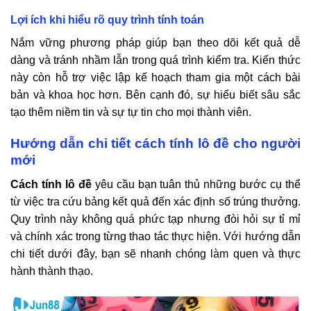
Lợi ích khi hiểu rõ quy trình tính toán
Nắm vững phương pháp giúp bạn theo dõi kết quả dễ
dàng và tránh nhầm lẫn trong quá trình kiểm tra. Kiến thức
này còn hỗ trợ việc lập kế hoạch tham gia một cách bài
bản và khoa học hơn. Bên cạnh đó, sự hiểu biết sâu sắc
tạo thêm niềm tin và sự tự tin cho mọi thành viên.
Hướng dẫn chi tiết cách tính lô đề cho người
mới
Cách tính lô đề
yêu cầu bạn tuân thủ những bước cụ thể
từ việc tra cứu bảng kết quả đến xác định số trúng thưởng.
Quy trình này không quá phức tạp nhưng đòi hỏi sự tỉ mỉ
và chính xác trong từng thao tác thực hiện. Với hướng dẫn
chi tiết dưới đây, bạn sẽ nhanh chóng làm quen và thực
hành thành thạo.