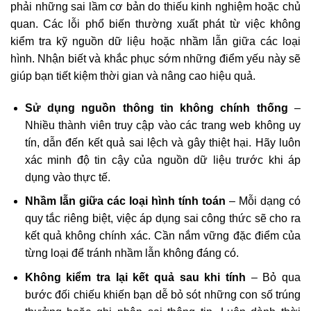
phải những sai lầm cơ bản do thiếu kinh nghiệm hoặc chủ
quan. Các lỗi phổ biến thường xuất phát từ việc không
kiểm tra kỹ nguồn dữ liệu hoặc nhầm lẫn giữa các loại
hình. Nhận biết và khắc phục sớm những điểm yếu này sẽ
giúp bạn tiết kiệm thời gian và nâng cao hiệu quả.
Sử dụng nguồn thông tin không chính thống
–
Nhiều thành viên truy cập vào các trang web không uy
tín, dẫn đến kết quả sai lệch và gây thiệt hại. Hãy luôn
xác minh độ tin cậy của nguồn dữ liệu trước khi áp
dụng vào thực tế.
Nhầm lẫn giữa các loại hình tính toán
– Mỗi dạng có
quy tắc riêng biệt, việc áp dụng sai công thức sẽ cho ra
kết quả không chính xác. Cần nắm vững đặc điểm của
từng loại để tránh nhầm lẫn không đáng có.
Không kiểm tra lại kết quả sau khi tính
– Bỏ qua
bước đối chiếu khiến bạn dễ bỏ sót những con số trúng