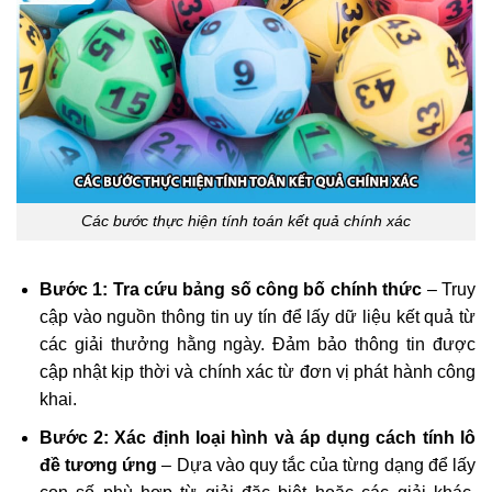
Các bước thực hiện tính toán kết quả chính xác
Bước 1: Tra cứu bảng số công bố chính thức
– Truy
cập vào nguồn thông tin uy tín để lấy dữ liệu kết quả từ
các giải thưởng hằng ngày. Đảm bảo thông tin được
cập nhật kịp thời và chính xác từ đơn vị phát hành công
khai.
Bước 2: Xác định loại hình và áp dụng cách tính lô
đề tương ứng
– Dựa vào quy tắc của từng dạng để lấy