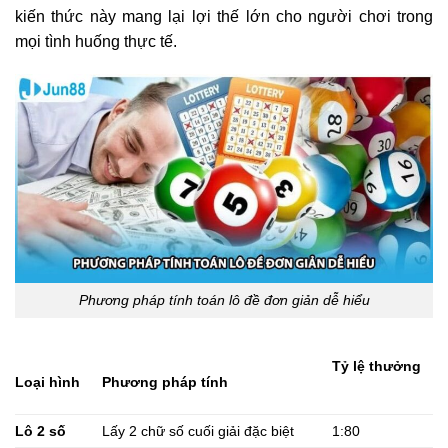
kiến thức này mang lại lợi thế lớn cho người chơi trong
mọi tình huống thực tế.
Phương pháp tính toán lô đề đơn giản dễ hiểu
Tỷ lệ thưởng
Loại hình
Phương pháp tính
Lô 2 số
Lấy 2 chữ số cuối giải đặc biệt
1:80