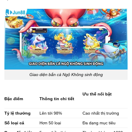
Giao diện bắn cá Ngộ Không sinh động
Ưu thế nổi bật
Đặc điểm
Thông tin chi tiết
Tỷ lệ thưởng
Lên tới 98%
Cao nhất thị trường
Số loại cá
Hơn 50 loại
Đa dạng mục tiêu