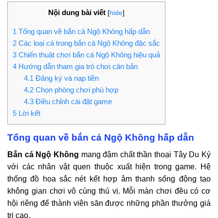
Nội dung bài viết
[
hide
]
1
Tổng quan về bắn cá Ngộ Không hấp dẫn
2
Các loại cá trong bắn cá Ngộ Không đặc sắc
3
Chiến thuật chơi bắn cá Ngộ Không hiệu quả
4
Hướng dẫn tham gia trò chơi căn bản
4.1
Đăng ký và nạp tiền
4.2
Chọn phòng chơi phù hợp
4.3
Điều chỉnh cài đặt game
5
Lời kết
Tổng quan về bắn cá Ngộ Không hấp dẫn
Bắn cá Ngộ Không
mang đậm chất thần thoại Tây Du Ký
với các nhân vật quen thuộc xuất hiện trong game. Hệ
thống đồ họa sắc nét kết hợp âm thanh sống động tạo
không gian chơi vô cùng thú vị. Mỗi màn chơi đều có cơ
hội riêng để thành viên săn được những phần thưởng giá
trị cao.