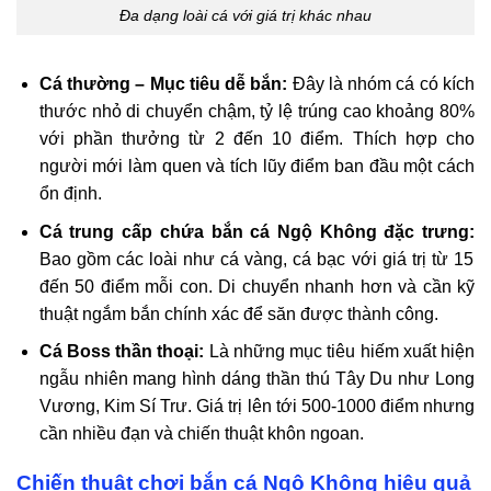
Đa dạng loài cá với giá trị khác nhau
Cá thường – Mục tiêu dễ bắn:
Đây là nhóm cá có kích
thước nhỏ di chuyển chậm, tỷ lệ trúng cao khoảng 80%
với phần thưởng từ 2 đến 10 điểm. Thích hợp cho
người mới làm quen và tích lũy điểm ban đầu một cách
ổn định.
Cá trung cấp chứa bắn cá Ngộ Không đặc trưng:
Bao gồm các loài như cá vàng, cá bạc với giá trị từ 15
đến 50 điểm mỗi con. Di chuyển nhanh hơn và cần kỹ
thuật ngắm bắn chính xác để săn được thành công.
Cá Boss thần thoại:
Là những mục tiêu hiếm xuất hiện
ngẫu nhiên mang hình dáng thần thú Tây Du như Long
Vương, Kim Sí Trư. Giá trị lên tới 500-1000 điểm nhưng
cần nhiều đạn và chiến thuật khôn ngoan.
Chiến thuật chơi bắn cá Ngộ Không hiệu quả