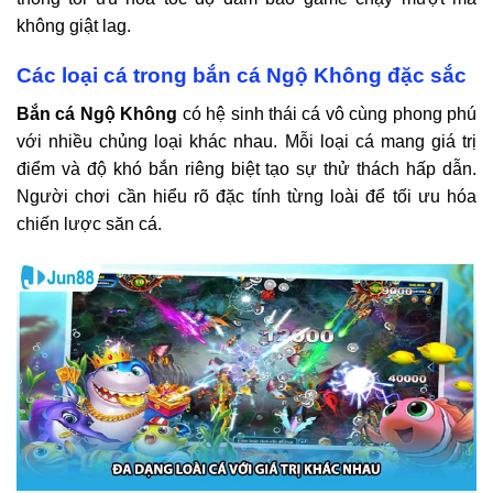
không giật lag.
Các loại cá trong bắn cá Ngộ Không đặc sắc
Bắn cá Ngộ Không
có hệ sinh thái cá vô cùng phong phú
với nhiều chủng loại khác nhau. Mỗi loại cá mang giá trị
điểm và độ khó bắn riêng biệt tạo sự thử thách hấp dẫn.
Người chơi cần hiểu rõ đặc tính từng loài để tối ưu hóa
chiến lược săn cá.