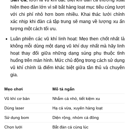
hiện theo đàn lớn vì sẽ bắt hàng loạt mục tiêu cùng lượt
với chi phí nhỏ hơn bom nhiều. Khai thác lưới chính
xác nhịp khi đàn cá tập trung sẽ mang về lượng xu ấn
tượng một cách tối ưu.
Luân phiên các vũ khí linh hoạt: Mẹo then chốt nhất là
không mỗi dùng một dạng vũ khí duy nhất mà hãy linh
hoạt thay đổi giữa những dạng súng phụ thuộc tình
huống trên màn hình. Mức chủ động trong cách sử dụng
vũ khí chính là điểm khác biệt giữa tân thủ và chuyên
gia.
Mẹo chơi
Mô tả ngắn
Vũ khí cơ bản
Nhắm cá nhỏ, tiết kiệm xu
Dùng laser
Hạ cá vừa, xuyên hàng loạt
Sử dụng bom
Diện rộng, nhóm cá đông
Chọn lưới
Bắt đàn cá cùng lúc