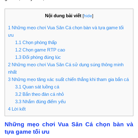
Nội dung bài viết
[
hide
]
1
Những mẹo chơi Vua Săn Cá chọn bàn và tựa game tối
ưu
1.1
Chọn phòng thấp
1.2
Chọn game RTP cao
1.3
Đổi phòng đúng lúc
2
Những mẹo chơi Vua Săn Cá sử dụng súng thông minh
nhất
3
Những mẹo tăng xác suất chiến thắng khi tham gia bắn cá
3.1
Quan sát luồng cá
3.2
Bắn theo đàn cá nhỏ
3.3
Nhắm đúng điểm yếu
4
Lời kết
Những mẹo chơi Vua Săn Cá chọn bàn và
tựa game tối ưu