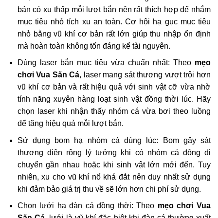
bản có xu thấp mỗi lượt bắn nên rất thích hợp để nhắm
mục tiêu nhỏ tích xu an toàn. Cơ hội hạ gục mục tiêu
nhỏ bằng vũ khí cơ bản rất lớn giúp thu nhập ổn định
mà hoàn toàn không tốn đáng kể tài nguyên.
Dùng laser bắn mục tiêu vừa chuẩn nhất: Theo
mẹo
chơi Vua Săn Cá
, laser mang sát thương vượt trội hơn
vũ khí cơ bản và rất hiệu quả với sinh vật cỡ vừa nhờ
tính năng xuyên hàng loạt sinh vật đồng thời lúc. Hãy
chọn laser khi nhận thấy nhóm cá vừa bơi theo luồng
để tăng hiệu quả mỗi lượt bắn.
Sử dụng bom hạ nhóm cá đúng lúc: Bom gây sát
thương diện rộng lý tưởng khi có nhóm cá đông di
chuyển gần nhau hoặc khi sinh vật lớn mới đến. Tuy
nhiên, xu cho vũ khí nổ khá đắt nên duy nhất sử dụng
khi đảm bảo giá trị thu về sẽ lớn hơn chi phí sử dụng.
Chọn lưới hạ đàn cá đồng thời: Theo
mẹo chơi Vua
Săn Cá
, lưới là vũ khí đặc biệt khi đàn cá thường xuất