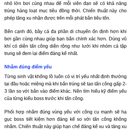
nhỏ lớn bơi cùng nhau để mỗi viên đạn sẽ có khả năng
trúng hàng loạt mục tiêu đồng thời. Chiến thuật này cho
phép tăng xu nhận được trên mỗi phát bắn tiêu tốn.
Bên cạnh đó, bầy cá đa phần di chuyển ổn định hơn khi
bơi gần cùng nhau giúp bạn bắn chính xác hơn. Dùng vũ
khí có diện tấn công diện rộng như lưới khi nhóm cá tập
trung sẽ đem lại điểm đáng kể nhất.
Nhắm đúng điểm yếu
Từng sinh vật khổng lồ luôn có vị trí yếu nhất định thường
tại đầu hoặc miệng mà khi bắn trúng sẽ tạo tấn công gấp 2-
3 lần so với bắn vào điểm khác. Nên tìm hiểu kỹ điểm yếu
của từng kiểu boss trước khi tấn công.
Phối hợp nhắm đúng vùng yếu với công cụ mạnh sẽ hạ
gục boss tiết kiệm hơn đáng kể so với tấn công không
nhắm. Chiến thuật này giúp hạn chế đáng kể xu và tăng xu