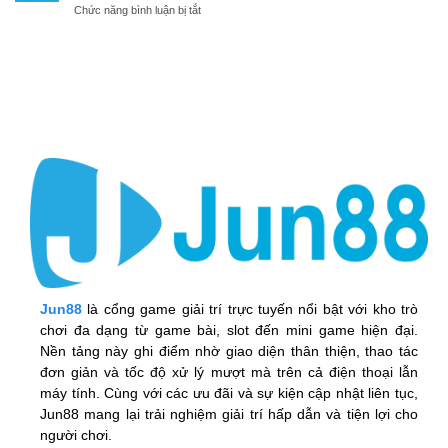
Chức năng bình luận bị tắt
ở
Cách
Hot
Nổ
Rước
Nhất
Hũ
Jackpot
Tại
90
Nhanh
Jun88
Jun88
Từ
Jackpot
Chuyên
Khổng
Gia
Lồ
Chờ
Người
Chơi
Chinh
Phục
Jun88
là cổng game giải trí trực tuyến nổi bật với kho trò
chơi đa dạng từ game bài, slot đến mini game hiện đại.
Nền tảng này ghi điểm nhờ giao diện thân thiện, thao tác
đơn giản và tốc độ xử lý mượt mà trên cả điện thoại lẫn
máy tính. Cùng với các ưu đãi và sự kiện cập nhật liên tục,
Jun88 mang lại trải nghiệm giải trí hấp dẫn và tiện lợi cho
người chơi.