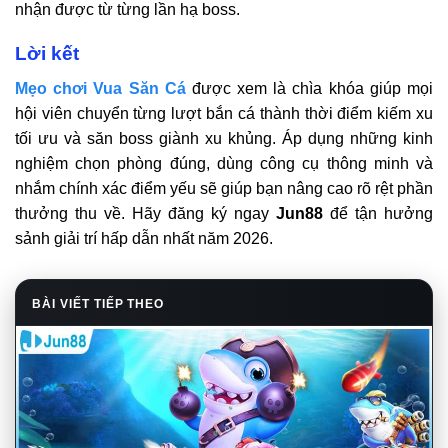
nhận được từ từng lần hạ boss.
Lời kết
Mẹo chơi Vua Săn Cá
được xem là chìa khóa giúp mọi
hội viên chuyển từng lượt bắn cá thành thời điểm kiếm xu
tối ưu và săn boss giành xu khủng. Áp dụng những kinh
nghiệm chọn phòng đúng, dùng công cụ thông minh và
nhắm chính xác điểm yếu sẽ giúp bạn nâng cao rõ rệt phần
thưởng thu về. Hãy đăng ký ngay
Jun88
để tận hưởng
sảnh giải trí hấp dẫn nhất năm 2026.
BÀI VIẾT TIẾP THEO