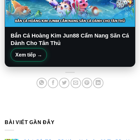
Bắn Cá Hoàng Kim Jun88 Cẩm Nang Săn Cá
Dành Cho Tân Thủ
Xem tiếp →
BÀI VIẾT GẦN ĐÂY