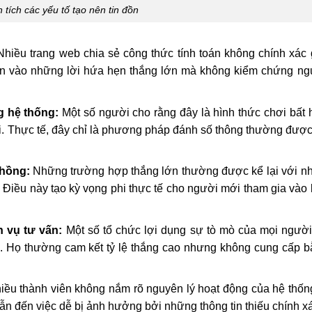
 tích các yếu tố tạo nên tin đồn
hiều trang web chia sẻ công thức tính toán không chính xác
tin vào những lời hứa hẹn thắng lớn mà không kiểm chứng n
g hệ thống:
Một số người cho rằng đây là hình thức chơi bất
i. Thực tế, đây chỉ là phương pháp đánh số thông thường đượ
phồng:
Những trường hợp thắng lớn thường được kể lại với n
. Điều này tạo kỳ vọng phi thực tế cho người mới tham gia vào 
h vụ tư vấn:
Một số tổ chức lợi dụng sự tò mò của mọi ngườ
ực. Họ thường cam kết tỷ lệ thắng cao nhưng không cung cấp 
ều thành viên không nắm rõ nguyên lý hoạt động của hệ thốn
dẫn đến việc dễ bị ảnh hưởng bởi những thông tin thiếu chính x