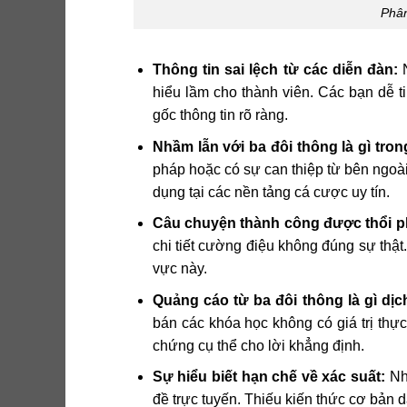
Phân
Thông tin sai lệch từ các diễn đàn:
N
hiểu lầm cho thành viên. Các bạn dễ 
gốc thông tin rõ ràng.
Nhầm lẫn với ba đôi thông là gì tron
pháp hoặc có sự can thiệp từ bên ngoà
dụng tại các nền tảng cá cược uy tín.
Câu chuyện thành công được thổi 
chi tiết cường điệu không đúng sự thật
vực này.
Quảng cáo từ ba đôi thông là gì dịc
bán các khóa học không có giá trị th
chứng cụ thể cho lời khẳng định.
Sự hiểu biết hạn chế về xác suất:
Nhi
đề trực tuyến. Thiếu kiến thức cơ bản 