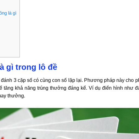
ông là gì
à gì trong lô đề
 đánh 3 cặp số có cùng con số lặp lại. Phương pháp này cho 
ể tăng khả năng trúng thưởng đáng kể. Ví dụ điển hình như 
quay thưởng.