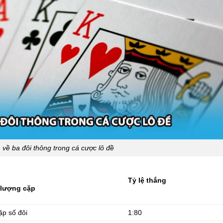
h về ba đôi thông trong cá cược lô đề
Tỷ lệ thắng
 lượng cặp
ặp số đôi
1:80