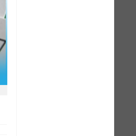
Từ
Hũ
Chuyên
90
Gia
Jun88
Jackpot
Khổng
Lồ
Chờ
Người
Chơi
Chinh
Phục