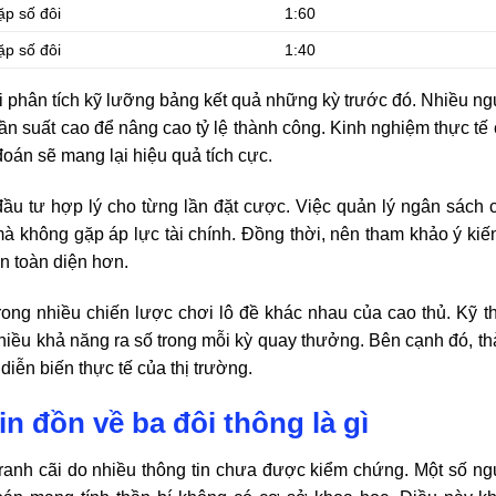
ặp số đôi
1:60
ặp số đôi
1:40
ải phân tích kỹ lưỡng bảng kết quả những kỳ trước đó. Nhiều n
ần suất cao để nâng cao tỷ lệ thành công. Kinh nghiệm thực tế
oán sẽ mang lại hiệu quả tích cực.
ầu tư hợp lý cho từng lần đặt cược. Việc quản lý ngân sách 
i mà không gặp áp lực tài chính. Đồng thời, nên tham khảo ý kiế
n toàn diện hơn.
ng nhiều chiến lược chơi lô đề khác nhau của cao thủ. Kỹ t
iều khả năng ra số trong mỗi kỳ quay thưởng. Bên cạnh đó, t
 diễn biến thực tế của thị trường.
n đồn về ba đôi thông là gì
tranh cãi do nhiều thông tin chưa được kiểm chứng. Một số n