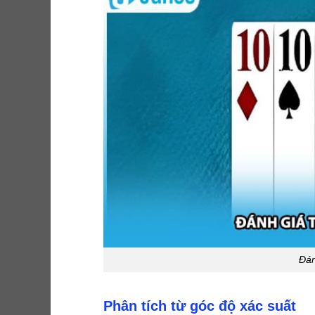
Đán
Phân tích từ góc độ xác suất