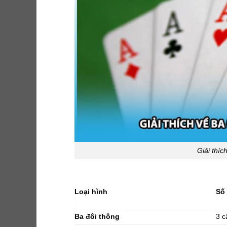
Giải thíc
Loại hình
Số
Ba đôi thông
3 c