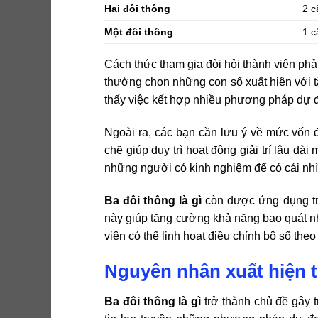
Hai đôi thông
2 c
Một đôi thông
1 c
Cách thức tham gia đòi hỏi thành viên ph
thường chọn những con số xuất hiện với t
thấy việc kết hợp nhiều phương pháp dự đ
Ngoài ra, các bạn cần lưu ý về mức vốn đ
chẽ giúp duy trì hoạt động giải trí lâu dà
những người có kinh nghiệm để có cái nhì
Ba đôi thông là gì
còn được ứng dụng tro
này giúp tăng cường khả năng bao quát nh
viên có thể linh hoạt điều chỉnh bộ số theo
Nguyên nhân xuất hiện ti
Ba đôi thông là gì
trở thành chủ đề gây 