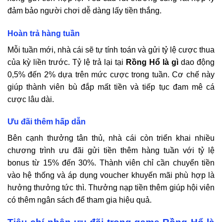
đảm bảo người chơi dễ dàng lấy tiền thắng.
Hoàn trả hàng tuần
Mỗi tuần mới, nhà cái sẽ tự tính toán và gửi tỷ lệ cược thua
của kỳ liền trước. Tỷ lệ trả lại tại
Rồng Hổ là gì
dao động
0,5% đến 2% dựa trên mức cược trong tuần. Cơ chế này
giúp thành viên bù đắp mất tiền và tiếp tục đam mê cá
cược lâu dài.
Ưu đãi thêm hấp dẫn
Bên cạnh thưởng tân thủ, nhà cái còn triển khai nhiều
chương trình ưu đãi gửi tiền thêm hàng tuần với tỷ lệ
bonus từ 15% đến 30%. Thành viên chỉ cần chuyển tiền
vào hệ thống và áp dụng voucher khuyến mãi phù hợp là
hưởng thưởng tức thì. Thưởng nạp tiền thêm giúp hội viên
có thêm ngân sách để tham gia hiệu quả.