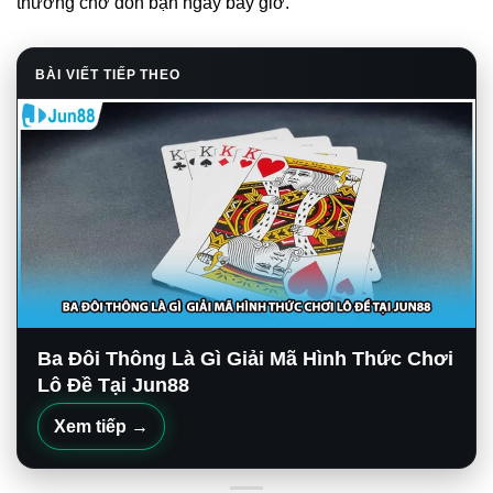
thưởng chờ đón bạn ngay bây giờ.
BÀI VIẾT TIẾP THEO
Ba Đôi Thông Là Gì Giải Mã Hình Thức Chơi
Lô Đề Tại Jun88
Xem tiếp →