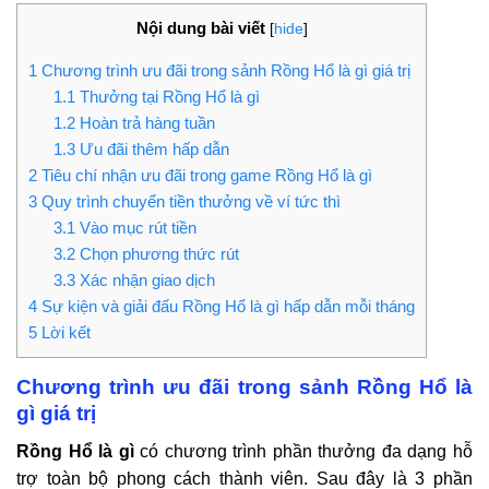
Nội dung bài viết
[
hide
]
1
Chương trình ưu đãi trong sảnh Rồng Hổ là gì giá trị
1.1
Thưởng tại Rồng Hổ là gì
1.2
Hoàn trả hàng tuần
1.3
Ưu đãi thêm hấp dẫn
2
Tiêu chí nhận ưu đãi trong game Rồng Hổ là gì
3
Quy trình chuyển tiền thưởng về ví tức thì
3.1
Vào mục rút tiền
3.2
Chọn phương thức rút
3.3
Xác nhận giao dịch
4
Sự kiện và giải đấu Rồng Hổ là gì hấp dẫn mỗi tháng
5
Lời kết
Chương trình ưu đãi trong sảnh Rồng Hổ là
gì giá trị
Rồng Hổ là gì
có chương trình phần thưởng đa dạng hỗ
trợ toàn bộ phong cách thành viên. Sau đây là 3 phần