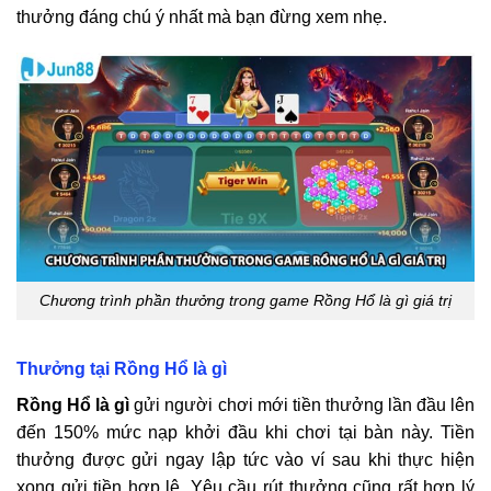
thưởng đáng chú ý nhất mà bạn đừng xem nhẹ.
Chương trình phần thưởng trong game Rồng Hổ là gì giá trị
Thưởng tại Rồng Hổ là gì
Rồng Hổ là gì
gửi người chơi mới tiền thưởng lần đầu lên
đến 150% mức nạp khởi đầu khi chơi tại bàn này. Tiền
thưởng được gửi ngay lập tức vào ví sau khi thực hiện
xong gửi tiền hợp lệ. Yêu cầu rút thưởng cũng rất hợp lý