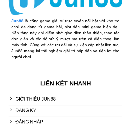
Jun88
là cổng game giải trí trực tuyến nổi bật với kho trò
chơi đa dạng từ game bài, slot đến mini game hiện đại.
Nền tảng này ghi điểm nhờ giao diện thân thiện, thao tác
đơn giản và tốc độ xử lý mượt mà trên cả điện thoại lẫn
máy tính. Cùng với các ưu đãi và sự kiện cập nhật liên tục,
Jun88 mang lại trải nghiệm giải trí hấp dẫn và tiện lợi cho
người chơi.
LIÊN KẾT NHANH
GIỚI THIỆU JUN88
ĐĂNG KÝ
ĐĂNG NHẬP