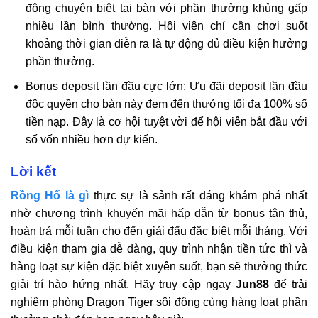
động chuyên biệt tại bàn với phần thưởng khủng gấp
nhiều lần bình thường. Hội viên chỉ cần chơi suốt
khoảng thời gian diễn ra là tự động đủ điều kiện hưởng
phần thưởng.
Bonus deposit lần đầu cực lớn: Ưu đãi deposit lần đầu
độc quyền cho bàn này đem đến thưởng tối đa 100% số
tiền nạp. Đây là cơ hội tuyệt vời để hội viên bắt đầu với
số vốn nhiều hơn dự kiến.
Lời kết
Rồng Hổ là gì
thực sự là sảnh rất đáng khám phá nhất
nhờ chương trình khuyến mãi hấp dẫn từ bonus tân thủ,
hoàn trả mỗi tuần cho đến giải đấu đặc biệt mỗi tháng. Với
điều kiện tham gia dễ dàng, quy trình nhận tiền tức thì và
hàng loạt sự kiện đặc biệt xuyên suốt, bạn sẽ thưởng thức
giải trí hào hứng nhất. Hãy truy cập ngay
Jun88
để trải
nghiệm phòng Dragon Tiger sôi động cùng hàng loạt phần