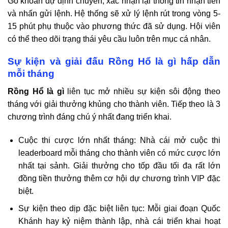
Gõ khoản dự định chuyển, xác nhận lại thông tin nhận tiền
và nhấn gửi lệnh. Hệ thống sẽ xử lý lệnh rút trong vòng 5-
15 phút phụ thuộc vào phương thức đã sử dụng. Hội viên
có thể theo dõi trạng thái yêu cầu luôn trên mục cá nhân.
Sự kiện và giải đấu Rồng Hổ là gì hấp dẫn
mỗi tháng
Rồng Hổ là gì
liên tục mở nhiều sự kiện sôi động theo
tháng với giải thưởng khủng cho thành viên. Tiếp theo là 3
chương trình đáng chú ý nhất đang triển khai.
Cuộc thi cược lớn nhất tháng: Nhà cái mở cuộc thi
leaderboard mỗi tháng cho thành viên có mức cược lớn
nhất tại sảnh. Giải thưởng cho tốp đầu tối đa rất lớn
đồng tiền thưởng thêm cơ hội dự chương trình VIP đặc
biệt.
Sự kiện theo dịp đặc biệt liên tục: Mỗi giai đoạn Quốc
Khánh hay kỷ niệm thành lập, nhà cái triển khai hoạt