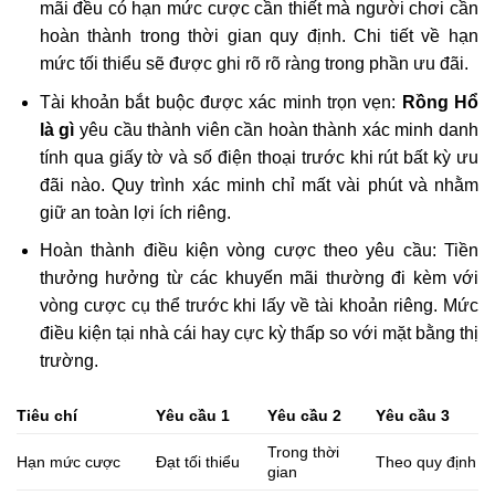
mãi đều có hạn mức cược cần thiết mà người chơi cần
hoàn thành trong thời gian quy định. Chi tiết về hạn
mức tối thiểu sẽ được ghi rõ rõ ràng trong phần ưu đãi.
Tài khoản bắt buộc được xác minh trọn vẹn:
Rồng Hổ
là gì
yêu cầu thành viên cần hoàn thành xác minh danh
tính qua giấy tờ và số điện thoại trước khi rút bất kỳ ưu
đãi nào. Quy trình xác minh chỉ mất vài phút và nhằm
giữ an toàn lợi ích riêng.
Hoàn thành điều kiện vòng cược theo yêu cầu: Tiền
thưởng hưởng từ các khuyến mãi thường đi kèm với
vòng cược cụ thể trước khi lấy về tài khoản riêng. Mức
điều kiện tại nhà cái hay cực kỳ thấp so với mặt bằng thị
trường.
Tiêu chí
Yêu cầu 1
Yêu cầu 2
Yêu cầu 3
Trong thời
Hạn mức cược
Đạt tối thiểu
Theo quy định
gian